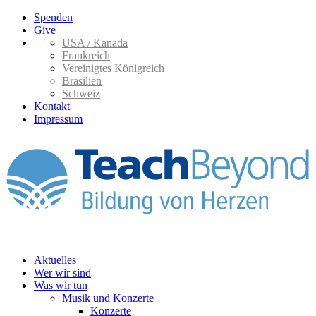
Spenden
Give
USA / Kanada
Frankreich
Vereinigtes Königreich
Brasilien
Schweiz
Kontakt
Impressum
Aktuelles
Wer wir sind
Was wir tun
Musik und Konzerte
Konzerte