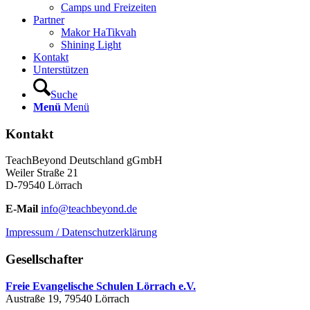
Camps und Freizeiten
Partner
Makor HaTikvah
Shining Light
Kontakt
Unterstützen
Suche
Menü
Menü
Kontakt
TeachBeyond Deutschland gGmbH
Weiler Straße 21
D-79540 Lörrach
E-Mail
info@teachbeyond.de
Impressum / Datenschutzerklärung
Gesellschafter
Freie Evangelische Schulen Lörrach e.V.
Austraße 19, 79540 Lörrach