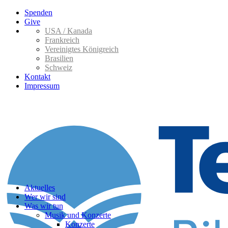
Spenden
Give
USA / Kanada
Frankreich
Vereinigtes Königreich
Brasilien
Schweiz
Kontakt
Impressum
Aktuelles
Wer wir sind
Was wir tun
Musik und Konzerte
Konzerte