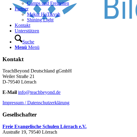
Camps und Freizeiten
Partner
Makor HaTikvah
Shining Light
Kontakt
Unterstützen
Suche
Menü
Menü
Kontakt
TeachBeyond Deutschland gGmbH
Weiler Straße 21
D-79540 Lörrach
E-Mail
info@teachbeyond.de
Impressum / Datenschutzerklärung
Gesellschafter
Freie Evangelische Schulen Lörrach e.V.
Austraße 19, 79540 Lörrach