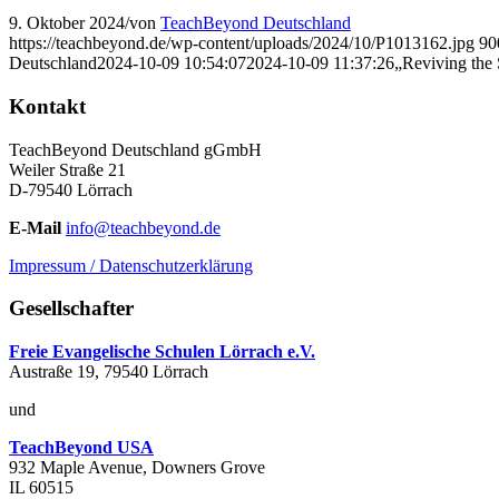
9. Oktober 2024
/
von
TeachBeyond Deutschland
https://teachbeyond.de/wp-content/uploads/2024/10/P1013162.jpg
90
Deutschland
2024-10-09 10:54:07
2024-10-09 11:37:26
„Reviving the 
Kontakt
TeachBeyond Deutschland gGmbH
Weiler Straße 21
D-79540 Lörrach
E-Mail
info@teachbeyond.de
Impressum / Datenschutzerklärung
Gesellschafter
Freie Evangelische Schulen Lörrach e.V.
Austraße 19, 79540 Lörrach
und
TeachBeyond USA
932 Maple Avenue, Downers Grove
IL 60515