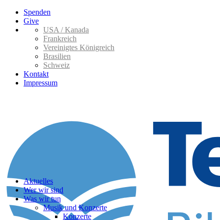
Spenden
Give
USA / Kanada
Frankreich
Vereinigtes Königreich
Brasilien
Schweiz
Kontakt
Impressum
Aktuelles
Wer wir sind
Was wir tun
Musik und Konzerte
Konzerte