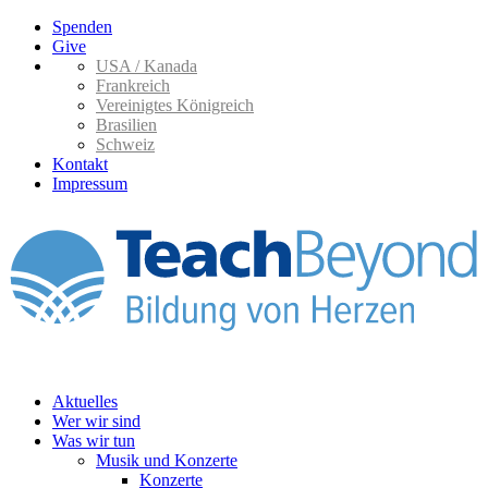
Spenden
Give
USA / Kanada
Frankreich
Vereinigtes Königreich
Brasilien
Schweiz
Kontakt
Impressum
Aktuelles
Wer wir sind
Was wir tun
Musik und Konzerte
Konzerte