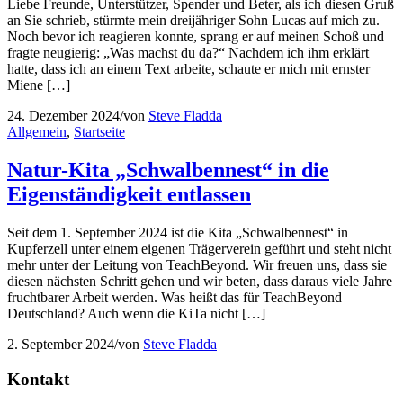
Liebe Freunde, Unterstützer, Spender und Beter, als ich diesen Gruß
an Sie schrieb, stürmte mein dreijähriger Sohn Lucas auf mich zu.
Noch bevor ich reagieren konnte, sprang er auf meinen Schoß und
fragte neugierig: „Was machst du da?“ Nachdem ich ihm erklärt
hatte, dass ich an einem Text arbeite, schaute er mich mit ernster
Miene […]
24. Dezember 2024
/
von
Steve Fladda
Allgemein
,
Startseite
Natur-Kita „Schwalbennest“ in die
Eigenständigkeit entlassen
Seit dem 1. September 2024 ist die Kita „Schwalbennest“ in
Kupferzell unter einem eigenen Trägerverein geführt und steht nicht
mehr unter der Leitung von TeachBeyond. Wir freuen uns, dass sie
diesen nächsten Schritt gehen und wir beten, dass daraus viele Jahre
fruchtbarer Arbeit werden. Was heißt das für TeachBeyond
Deutschland? Auch wenn die KiTa nicht […]
2. September 2024
/
von
Steve Fladda
Kontakt