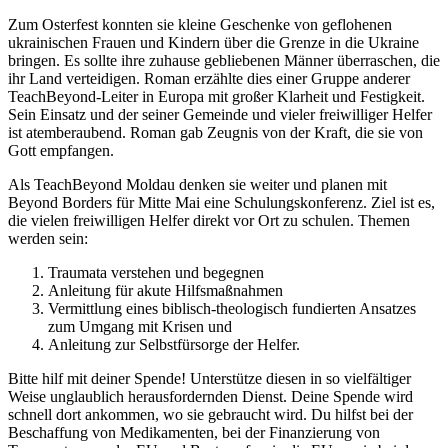
Zum Osterfest konnten sie kleine Geschenke von geflohenen
ukrainischen Frauen und Kindern über die Grenze in die Ukraine
bringen. Es sollte ihre zuhause gebliebenen Männer überraschen, die
ihr Land verteidigen. Roman erzählte dies einer Gruppe anderer
TeachBeyond-Leiter in Europa mit großer Klarheit und Festigkeit.
Sein Einsatz und der seiner Gemeinde und vieler freiwilliger Helfer
ist atemberaubend. Roman gab Zeugnis von der Kraft, die sie von
Gott empfangen.
Als TeachBeyond Moldau denken sie weiter und planen mit
Beyond Borders für Mitte Mai eine Schulungskonferenz. Ziel ist es,
die vielen freiwilligen Helfer direkt vor Ort zu schulen. Themen
werden sein:
Traumata verstehen und begegnen
Anleitung für akute Hilfsmaßnahmen
Vermittlung eines biblisch-theologisch fundierten Ansatzes
zum Umgang mit Krisen und
Anleitung zur Selbstfürsorge der Helfer.
Bitte hilf mit deiner Spende! Unterstütze diesen in so vielfältiger
Weise unglaublich herausfordernden Dienst. Deine Spende wird
schnell dort ankommen, wo sie gebraucht wird. Du hilfst bei der
Beschaffung von Medikamenten, bei der Finanzierung von