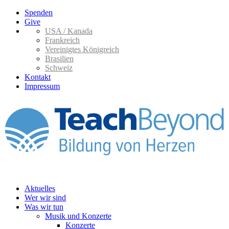
Spenden
Give
USA / Kanada
Frankreich
Vereinigtes Königreich
Brasilien
Schweiz
Kontakt
Impressum
Aktuelles
Wer wir sind
Was wir tun
Musik und Konzerte
Konzerte