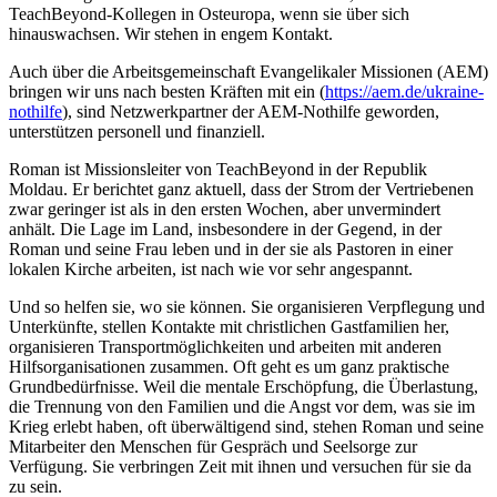
TeachBeyond-Kollegen in Osteuropa, wenn sie über sich
hinauswachsen. Wir stehen in engem Kontakt.
Auch über die Arbeitsgemeinschaft Evangelikaler Missionen (AEM)
bringen wir uns nach besten Kräften mit ein (
https://aem.de/ukraine-
nothilfe
), sind Netzwerkpartner der AEM-Nothilfe geworden,
unterstützen personell und finanziell.
Roman ist Missionsleiter von TeachBeyond in der Republik
Moldau. Er berichtet ganz aktuell, dass der Strom der Vertriebenen
zwar geringer ist als in den ersten Wochen, aber unvermindert
anhält. Die Lage im Land, insbesondere in der Gegend, in der
Roman und seine Frau leben und in der sie als Pastoren in einer
lokalen Kirche arbeiten, ist nach wie vor sehr angespannt.
Und so helfen sie, wo sie können. Sie organisieren Verpflegung und
Unterkünfte, stellen Kontakte mit christlichen Gastfamilien her,
organisieren Transportmöglichkeiten und arbeiten mit anderen
Hilfsorganisationen zusammen. Oft geht es um ganz praktische
Grundbedürfnisse. Weil die mentale Erschöpfung, die Überlastung,
die Trennung von den Familien und die Angst vor dem, was sie im
Krieg erlebt haben, oft überwältigend sind, stehen Roman und seine
Mitarbeiter den Menschen für Gespräch und Seelsorge zur
Verfügung. Sie verbringen Zeit mit ihnen und versuchen für sie da
zu sein.