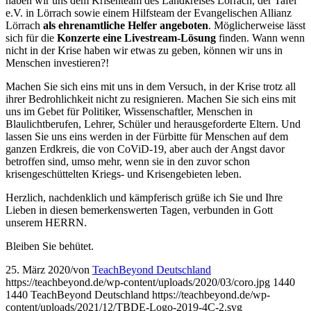
haben wir uns dem Krisenteam des Landkreises Lörrach, der Tafel
e.V. in Lörrach sowie einem Hilfsteam der Evangelischen Allianz
Lörrach
als ehrenamtliche Helfer angeboten
. Möglicherweise lässt
sich für die
Konzerte eine Livestream-Lösung
finden. Wann wenn
nicht in der Krise haben wir etwas zu geben, können wir uns in
Menschen investieren?!
Machen Sie sich eins mit uns in dem Versuch, in der Krise trotz all
ihrer Bedrohlichkeit nicht zu resignieren. Machen Sie sich eins mit
uns im Gebet für Politiker, Wissenschaftler, Menschen in
Blaulichtberufen, Lehrer, Schüler und herausgeforderte Eltern. Und
lassen Sie uns eins werden in der Fürbitte für Menschen auf dem
ganzen Erdkreis, die von CoViD-19, aber auch der Angst davor
betroffen sind, umso mehr, wenn sie in den zuvor schon
krisengeschüttelten Kriegs- und Krisengebieten leben.
Herzlich, nachdenklich und kämpferisch grüße ich Sie und Ihre
Lieben in diesen bemerkenswerten Tagen, verbunden in Gott
unserem HERRN.
Bleiben Sie behütet.
25. März 2020
/
von
TeachBeyond Deutschland
https://teachbeyond.de/wp-content/uploads/2020/03/coro.jpg
1440
1440
TeachBeyond Deutschland
https://teachbeyond.de/wp-
content/uploads/2021/12/TBDE-Logo-2019-4C-2.svg