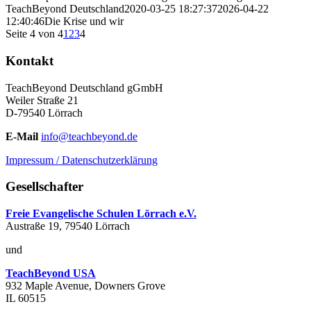
TeachBeyond Deutschland
2020-03-25 18:27:37
2026-04-22
12:40:46
Die Krise und wir
Seite 4 von 4
1
2
3
4
Kontakt
TeachBeyond Deutschland gGmbH
Weiler Straße 21
D-79540 Lörrach
E-Mail
info@teachbeyond.de
Impressum / Datenschutzerklärung
Gesellschafter
Freie Evangelische Schulen Lörrach e.V.
Austraße 19, 79540 Lörrach
und
TeachBeyond USA
932 Maple Avenue, Downers Grove
IL 60515