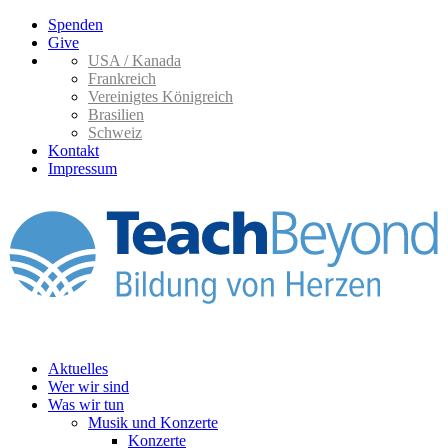
Spenden
Give
USA / Kanada
Frankreich
Vereinigtes Königreich
Brasilien
Schweiz
Kontakt
Impressum
Aktuelles
Wer wir sind
Was wir tun
Musik und Konzerte
Konzerte