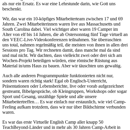
als nur ein Ersatz. Es war eine Lehrstunde darin, wie Gott uns
beschenkt.
Wir, das war ein 10-köpfiges Mitarbeiterteam zwischen 17 und 69
Jahren. Zwei Mitarbeiterinnen waren live aus Massachusetts und
South Carolina dabei. Viel wichtiger aber waren 19 Camper im
Alter von elf bis 14 Jahren, die ab Ostersonntag fünf Tage virtuell an
den VEEC-Live-Videokonferenzen teilnahmen. Sie überraschten
uns total, nahmen regelmäßig teil, die meisten von ihnen in allen drei
Sessions pro Tag. Wir rechneten damit, dass manche mal da sind
und mal nicht. Wir dachten, dass vielleicht zwei oder drei sich am
Wochen-Projekt beteiligen würden, eine römische Rüstung aus
Material in/ums Haus zu bauen. Aber wir täuschten uns gewaltig.
Auch alle anderen Programmpunkte funktionierten nicht nur,
sondern waren richtig stark! Egal ob Englisch-Unterricht,
Präsentationen oder Lebensberichte, live oder vorab aufgezeichnet
gestreamt, Bibelgespräche, ob Kleingruppen, Workshops oder sogar
Sport und Gesang, unzählige Spiele und alle unsere
Mitarbeitertreffen… Es war einfach nur erstaunlich, wie viel Camp-
Feeling aufkam trotzdem, dass wir nur über Bildschirme verbunden
waren.
Es war das erste Virtuelle English Camp aller knapp 50
TeachBeyond-Länder und in mehr als 30 Jahren Camp-Arbeit in