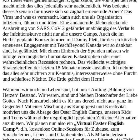
Als Leiter einer gemeinnützigen Organisation, die von Spenden lebt,
macht mich das alles jedenfalls sehr nachdenklich. Was bedeutet
dieses Szenario für unsere sich so zaghaft erneuernde Arbeit? Das
Virus und was es verursacht, kann auch uns als Organisation
infizieren, lähmen und töten. Eine andauernde flächendeckende
Ausbreitung von SARS-CoV-2 gefährdet unabhängig des Verlaufs
der Infektionskurve nicht nur alle unsere Camps. Auch die im
Herbst geplante Konzerttournee mit Danny Plett, für dessen kürzlich
erneuertes Engagement mit TeachBeyond Kanada wir so dankbar
sind, ist gefährdet. Mit einem Einbruch der Spenden müssen wir
infolge von möglichen humanitären Katastrophen oder einer
wahrscheinlichen Rezession rechnen. Das vielleicht wichtigste
Strategietreffen der letzten 18 Monate musste ausfallen. Ich nehme
das alles sehr nüchtern zur Kenntnis, interessanterweise ohne Furcht
und schlaflose Nächte. Die Erde gehört dem Herrn!
Während wir noch am Leben sind, hat unser Auftrag ‚Bildung von
Herzen‘ Bestand. Wir waren, sind und bleiben Botschafter der Liebe
Gottes. Nach Kurzarbeit sieht es für uns derzeit nicht aus, ganz im
Gegenteil! Mit einer Mischung aus Kampfgeist und Kreativität
motiviert uns die Absage des Oster English Camps, unseren Kids
und Teens während der ursprünglich geplanten Zeit eine Alternative
anzubieten. Wir planen nun also ein
„Virtual Easter English
Camp“
, d.h. kostenlose Online-Sessions für Zuhause, zum
Sprachelernen, Leben- und Glaubenteilen. Als Mitarbeiterteam